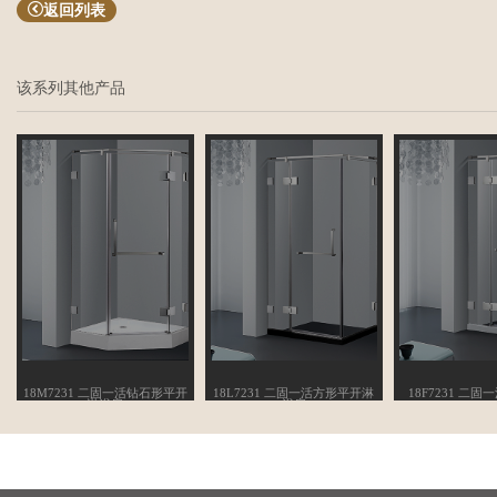
返回列表
该系列其他产品
18M7231 二固一活钻石形平开
18L7231 二固一活方形平开淋
18F7231 二
淋浴房
浴房